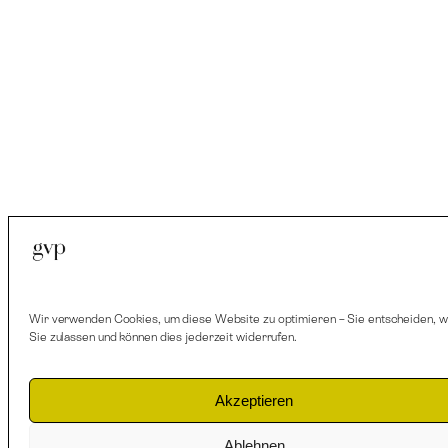
Brandschaden
Überschwemmung
Elementarschaden
Leitungswasserschade
Sturm-
&
Hagel
Wir verwenden Cookies, um diese Website zu optimieren – Sie entscheiden, 
Sie zulassen und können dies jederzeit widerrufen.
Maschinenschaden
Akzeptieren
Ablehnen