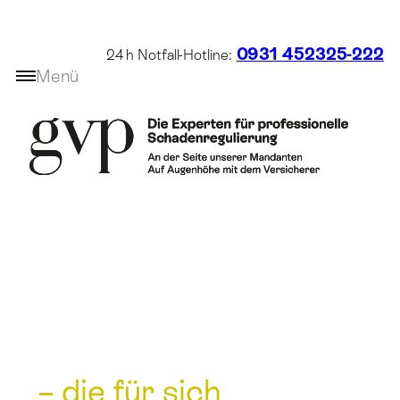
Zum
Inhalt
0931 452325-222
24 h Notfall-Hotline:
springen
Menü
erfolge
– die für sich