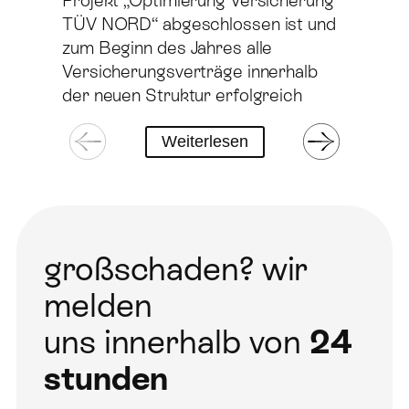
Projekt „Optimierung Versicherung
R
TÜV NORD“ abgeschlossen ist und
u
zum Beginn des Jahres alle
k
Versicherungsverträge innerhalb
s
der neuen Struktur erfolgreich
h
realisiert werden konnten, freuen
e
Weiterlesen
wir uns, Ihnen mitteilen zu können,
e
dass alle angestrebten
V
Verbesserungspotenziale
m
hinsichtlich
w
Organisation
z
großschaden? wir
Maklerleistung
H
VersicherungsbedingungenVersicherungsp
h
melden
in vollem Umfang erreicht worden
V
sind. Ganz besondern hervorheben
g
uns innerhalb von
24
möchten wir die erheblichen
u
stunden
einmaligen und jährlich
o
wiederkehrenden Einsparungen, die
D