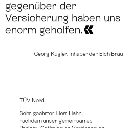
gegenüber der
Versicherung haben uns
enorm geholfen.
Georg Kugler, Inhaber der Elch-Bräu
TÜV Nord Sehr geehrter Herr Hahn, nachdem 
A
TÜV Nord
A
Sehr geehrter Herr Hahn,
S
nachdem unser gemeinsames
d