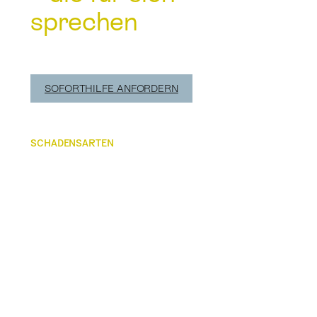
sprechen
SOFORTHILFE ANFORDERN
SCHADENSARTEN
BRANDSCHADEN
ÜBERSCHWEMMUNG
ELEMENTARSCHADEN
LEITUNGSWASSERSCHADEN
STURM- & HAGEL